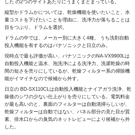
した の2つのサイトあたりにうまくまとまっている。
縦型かドラムかについては、乾燥機能を使いたいこと、水
量コストを下げたいことを理由に、洗浄力が落ちることは
目をつぶり、ドラムを選択。
ドラムの中では、メーカー別に大きく4種。 うち洗剤自動
投入機能を有するのはパナソニックと日立のみ。
現時点で最も評価が高い、パナソニックのNA-VX9900Lは
自動投入機能と温水、泡洗浄による洗浄力、洗濯乾燥の時
間の短さを売りにしているが、乾燥フィルター系の掃除機
能がイマイチなので候補から外す。
日立の BD-SX110CLは自動投入機能とナイアガラ洗浄、乾
燥後のシワの少ない仕上がりを売りにしている。電気料金
が最も高いのと、裏面のフィルターは自動清掃らしいが、
乾燥フィルターは自動ではない、パネル部分の見た目が質
素、排水口からの臭気のネットレビューにより候補から外
した。