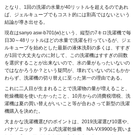
となり、1回の洗濯の水量が40リットルを超えるのであれ
ば、ジェルキューブでもコスト的には割高ではないという
結論が導き出せる。
現在はsanyo asw-b701(w)という、縦型の7キロ洗濯機で毎
日30～48リットルほどの水量で洗濯を行っているが、ジェ
ルキューブを始めとした最新の液体洗剤の多くは、すすぎ
が1回で大丈夫なのに対して、この洗濯機はすすぎの回数
を選択することが出来ないので、水の量がもったいないの
ではなかろうか？という疑問が、壊れていないのにもかか
わらず、洗濯機の切り替えに至った第一の理由である。
これに二人目が生まれることで洗濯物の量が増えること、
乾燥機能を使いたかったこと、10月からの消費税増税、洗
濯機は夏の買い替えがいいこと等が合わさって新型の洗濯
機購入を決めた。
大まかな洗濯機選びのポイントは、2019洗濯選び10選や、
パナソニック ドラム式洗濯乾燥機 NA-VX9900を買いま