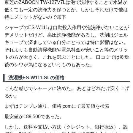
東芝のZABOON TW-127V7Lは泡で洗浄することで水温が
低くても一定の洗浄力を保つとか。しかしそれだけで他は
特にメリットがないので却下
シャープのES-W111は自動投入作用や泡洗浄がないことが
デメリットだけど、高圧洗浄機能があるし、洗剤はジェル
キューブで済ましている自分にとっては特に影響はない。
それよりも自動清掃機能や電気料金が安いこと等のメリッ
トの方が大きく、これを選ぶことにした。 口コミでは乾燥
後のシワが気になるというものもあった。
洗濯機ES-W111-SLの価格
こんな感じでシャープに決めた。 あとはどれだけ安く上げ
るか。
まずはテンプレ通り、価格.comにて最安値を検索
最安値が189,500であった。
しかし、送料や支払い方法（クレジット、銀行振込）、設