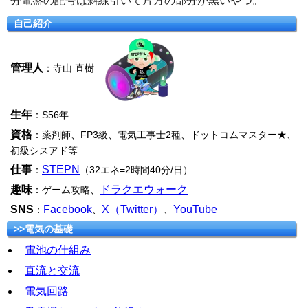
分電盤の記号は斜線引いて片方の部分が黒いやつ。
自己紹介
管理人
：寺山 直樹
生年
：S56年
資格
：薬剤師、FP3級、電気工事士2種、ドットコムマスター★、
初級シスアド等
仕事
STEPN
：
（32エネ=2時間40分/日）
趣味
ドラクエウォーク
：ゲーム攻略、
SNS
Facebook
X（Twitter）
YouTube
：
、
、
>>電気の基礎
電池の仕組み
直流と交流
電気回路